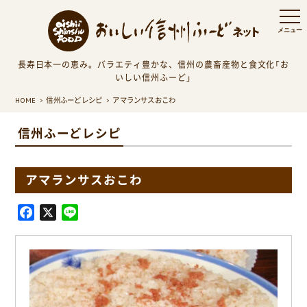
長寿日本一の恵み。バラエティ豊かな、信州の農畜産物と食文化「お
いしい信州ふーど」
HOME
信州ふーどレシピ
アマランサスおこわ
信州ふーどレシピ
アマランサスおこわ
F
X
L
a
i
c
n
e
e
b
o