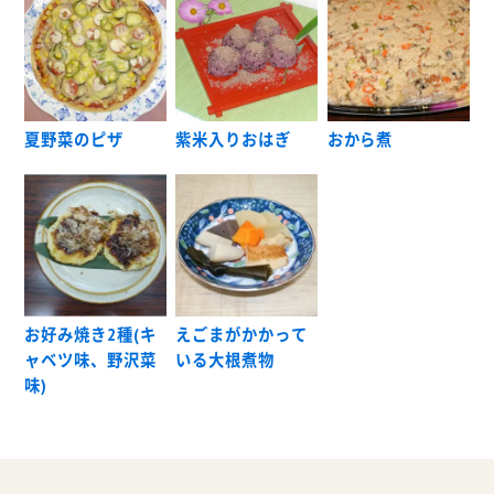
夏野菜のピザ
紫米入りおはぎ
おから煮
お好み焼き2種(キ
えごまがかかって
ャベツ味、野沢菜
いる大根煮物
味)