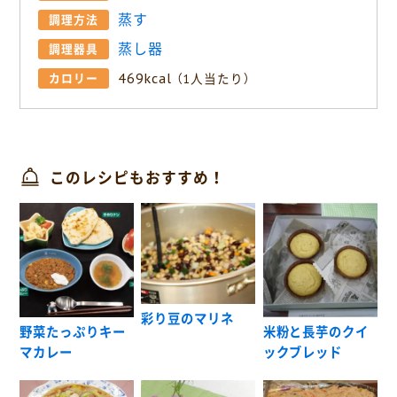
蒸す
調理方法
蒸し器
調理器具
469kcal
カロリー
（1人当たり）
このレシピもおすすめ！
彩り豆のマリネ
野菜たっぷりキー
米粉と長芋のクイ
マカレー
ックブレッド