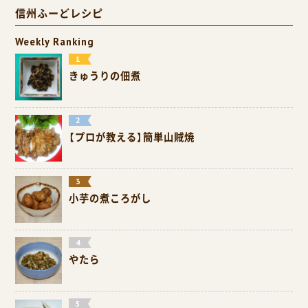
信州ふーどレシピ
Weekly Ranking
きゅうりの佃煮
【プロが教える】簡単山賊焼
小芋の煮ころがし
やたら