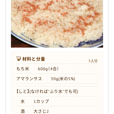
o
k
材料と分量
5人分
もち米 600g（4合）
アマランサス 30g(米の5%)
【しと】(なければ"ふり水"でも可)
水 1カップ
酒 大さじ2