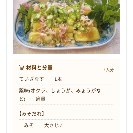
o
k
材料と分量
4人分
ていざなす 1本
薬味(オクラ、しょうが、みょうがな
ど) 適量
【みそだれ】
みそ 大さじ2