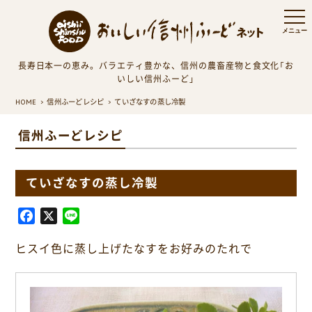
長寿日本一の恵み。バラエティ豊かな、信州の農畜産物と食文化「お
いしい信州ふーど」
HOME
信州ふーどレシピ
ていざなすの蒸し冷製
信州ふーどレシピ
ていざなすの蒸し冷製
F
X
L
a
i
ヒスイ色に蒸し上げたなすをお好みのたれで
c
n
e
e
b
o