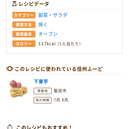
レシピデータ
副菜・サラダ
カテゴリー
焼く
調理方法
オーブン
調理器具
117kcal
カロリー
（1人当たり）
このレシピに使われている信州ふーど
下栗芋
飯田市
原産地
7月
8月
旬の時期
このレシピもおすすめ！