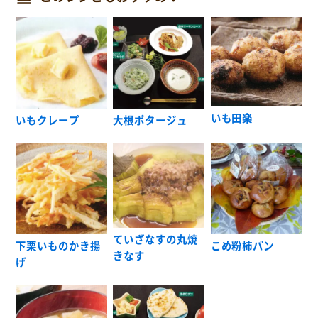
いも田楽
いもクレープ
大根ポタージュ
ていざなすの丸焼
下栗いものかき揚
こめ粉柿パン
きなす
げ