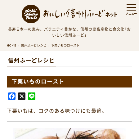
長寿日本一の恵み。バラエティ豊かな、信州の農畜産物と食文化「お
いしい信州ふーど」
HOME
信州ふーどレシピ
下栗いものロースト
信州ふーどレシピ
下栗いものロースト
F
X
L
a
i
下栗いもは、コクのある味つけにも最適。
c
n
e
e
b
o