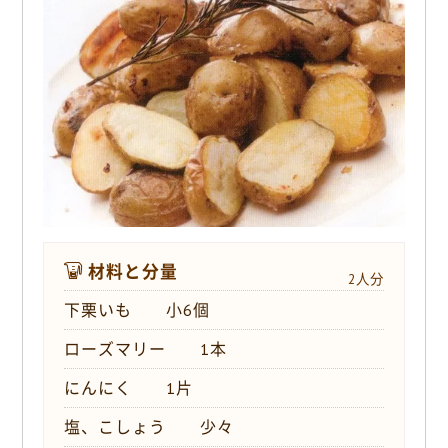
o
k
材料と分量
2人分
下栗いも 小6個
ローズマリー 1本
にんにく 1片
塩、こしょう 少々