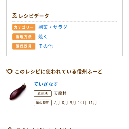
レシピデータ
副菜・サラダ
カテゴリー
焼く
調理方法
その他
調理器具
このレシピに使われている信州ふーど
ていざなす
天龍村
原産地
7月
8月
9月
10月
11月
旬の時期