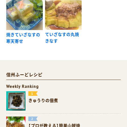
ていざなすの丸焼
焼きていざなすの
きなす
寒天寄せ
信州ふーどレシピ
Weekly Ranking
きゅうりの佃煮
【プロが教える】簡単山賊焼