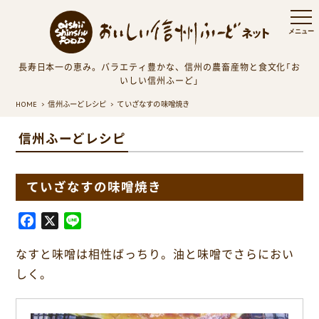
長寿日本一の恵み。バラエティ豊かな、信州の農畜産物と食文化「お
いしい信州ふーど」
HOME
信州ふーどレシピ
ていざなすの味噌焼き
信州ふーどレシピ
ていざなすの味噌焼き
F
X
L
a
i
なすと味噌は相性ばっちり。油と味噌でさらにおい
c
n
e
e
しく。
b
o