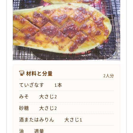
o
k
材料と分量
2人分
ていざなす 1本
みそ 大さじ2
砂糖 大さじ2
酒またはみりん 大さじ1
油 適量