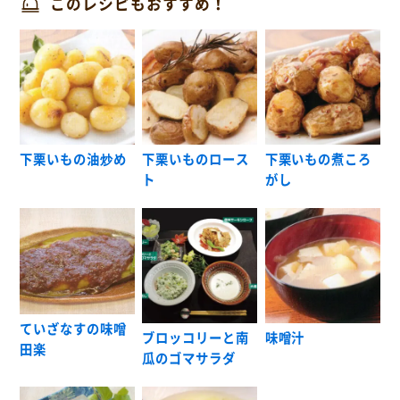
このレシピもおすすめ！
下栗いもの油炒め
下栗いものロース
下栗いもの煮ころ
ト
がし
ていざなすの味噌
ブロッコリーと南
味噌汁
田楽
瓜のゴマサラダ