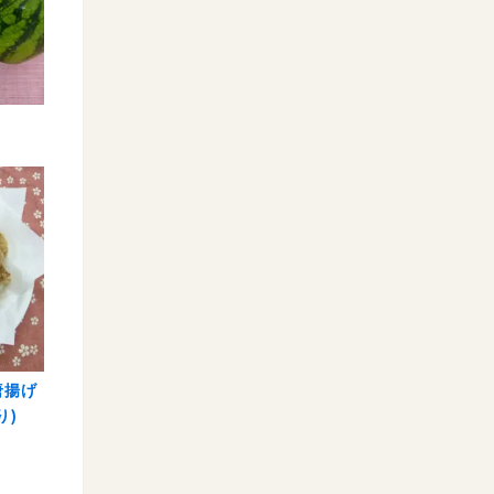
唐揚げ
り)