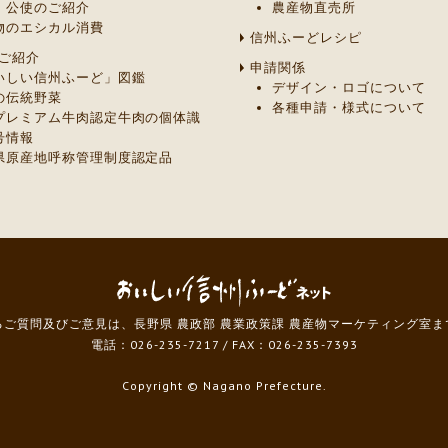
・公使のご紹介
農産物直売所
物のエシカル消費
信州ふーどレシピ
ご紹介
申請関係
いしい信州ふーど」図鑑
デザイン・ロゴについて
の伝統野菜
各種申請・様式について
プレミアム牛肉認定牛肉の個体識
号情報
県原産地呼称管理制度認定品
ご質問及びご意見は、長野県 農政部 農業政策課 農産物マーケティング室
電話：026-235-7217
/
FAX：026-235-7393
Copyright
© Nagano Prefecture.