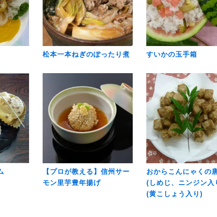
松本一本ねぎのぽったり煮
すいかの玉手箱
ム
【プロが教える】信州サー
おからこんにゃくの
モン里芋豊年揚げ
(しめじ、ニンジン入
(黄こしょう入り)