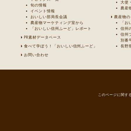
大使
旬の情報
農産
イベント情報
おいしい部局長会議
農産物の
農産物マーケティング室から
「お
「おいしい信州ふーど」レポート
信州
信州
PR素材データベース
別番
食べて学ぼう！「おいしい信州ふーど」
長野
お問い合わせ
このページに関する