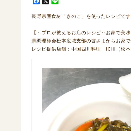
F
X
L
a
i
c
n
長野県産食材「きのこ」を使ったレシピです
e
e
b
【～プロが教えるお店のレシピ～お家で美味
o
県調理師会松本広域支部の皆さまからお家で
o
レシピ提供店舗：中国四川料理 ICHI（松
k