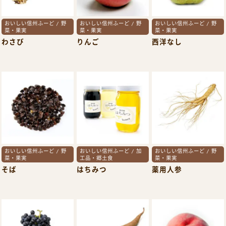
おいしい信州ふーど / 野
おいしい信州ふーど / 野
おいしい信州ふーど / 野
菜・果実
菜・果実
菜・果実
わさび
りんご
西洋なし
おいしい信州ふーど / 野
おいしい信州ふーど / 加
おいしい信州ふーど / 野
菜・果実
工品・郷土食
菜・果実
そば
はちみつ
薬用人参