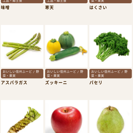
工品・郷土食
工品・郷土食
菜・果実
味噌
寒天
はくさい
おいしい信州ふーど / 野
おいしい信州ふーど / 野
おいしい信州ふーど / 野
菜・果実
菜・果実
菜・果実
アスパラガス
ズッキーニ
パセリ