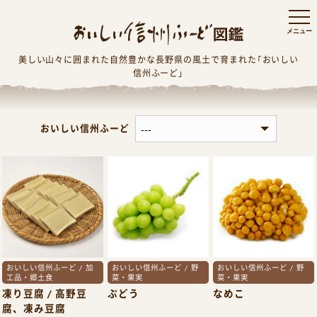
美しい山々に囲まれた自然豊かな長野県の風土で育まれた「おいしい
信州ふーど」
おいしい信州ふーど
おいしい信州ふーど / 加
おいしい信州ふーど / 野
おいしい信州ふーど / 野
工品・郷土食
菜・果実
菜・果実
凍り豆腐 / 高野豆
ぶどう
なめこ
腐、凍み豆腐