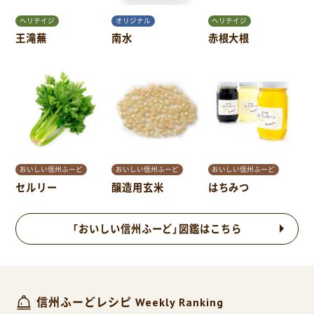
ヘリテイジ
オリジナル
ヘリテイジ
王滝蕪
南水
赤根大根
おいしい信州ふーど
おいしい信州ふーど
おいしい信州ふーど
セルリー
醸造用玄米
はちみつ
「おいしい信州ふーど」図鑑はこちら
信州ふーどレシピ Weekly Ranking