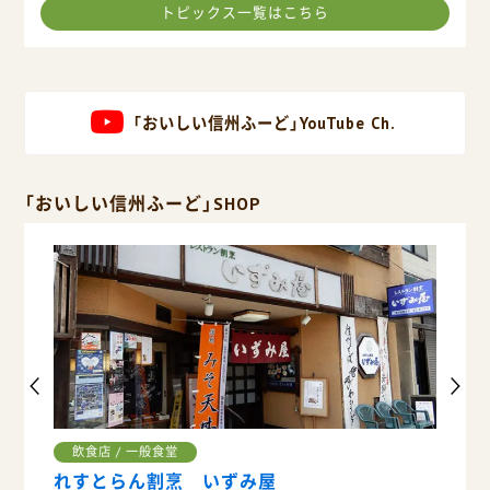
トピックス一覧はこちら
「おいしい信州ふーど」YouTube Ch.
「おいしい信州ふーど」SHOP
飲食店 / 一般食堂
販売
れすとらん割烹 いずみ屋
荻野