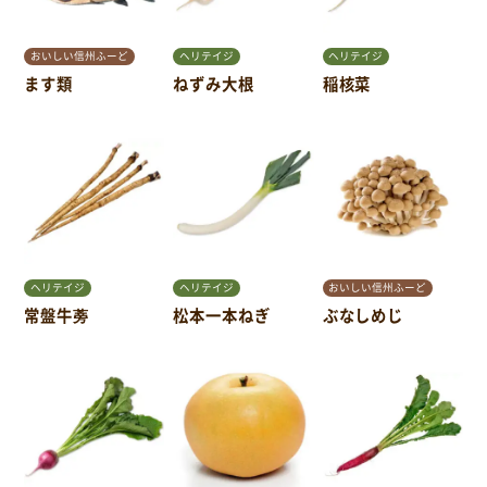
おいしい信州ふーど
ヘリテイジ
ヘリテイジ
ます類
ねずみ大根
稲核菜
ヘリテイジ
ヘリテイジ
おいしい信州ふーど
常盤牛蒡
松本一本ねぎ
ぶなしめじ