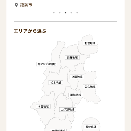
諏訪市
諏
エリアから選ぶ