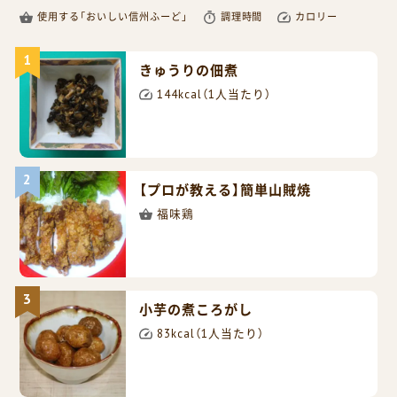
使用する「おいしい信州ふーど」
調理時間
カロリー
きゅうりの佃煮
144kcal（1人当たり）
【プロが教える】簡単山賊焼
福味鶏
小芋の煮ころがし
83kcal（1人当たり）