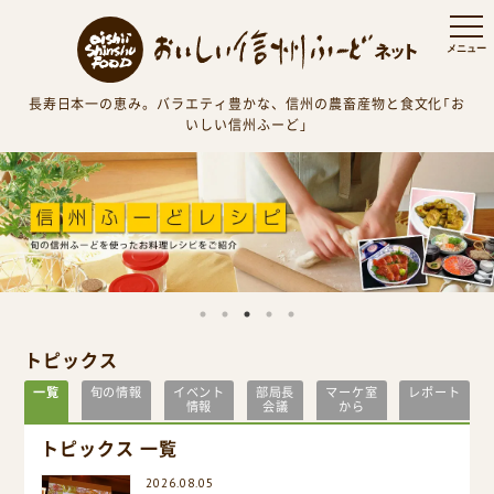
長寿日本一の恵み。バラエティ豊かな、信州の農畜産物と食文化「お
いしい信州ふーど」
トピックス
一覧
旬の情報
イベント
部局長
マーケ室
レポート
情報
会議
から
トピックス 一覧
2026.08.05