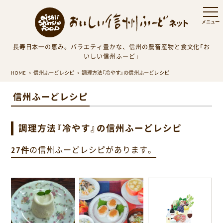
長寿日本一の恵み。バラエティ豊かな、信州の農畜産物と食文化「お
いしい信州ふーど」
HOME
信州ふーどレシピ
調理方法『冷やす』の信州ふーどレシピ
信州ふーどレシピ
調理方法『冷やす』の信州ふーどレシピ
27件
の信州ふーどレシピがあります。