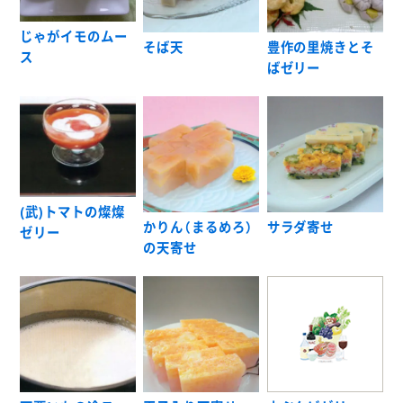
じゃがイモのムー
そば天
豊作の里焼きとそ
ス
ばゼリー
(武)トマトの燦燦
かりん（まるめろ）
サラダ寄せ
ゼリー
の天寄せ