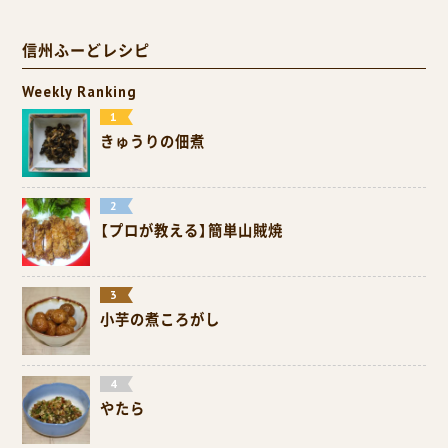
信州ふーどレシピ
Weekly Ranking
きゅうりの佃煮
【プロが教える】簡単山賊焼
小芋の煮ころがし
やたら