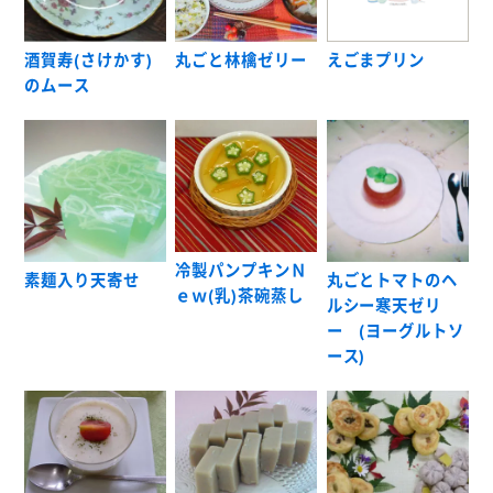
酒賀寿(さけかす)
丸ごと林檎ゼリー
えごまプリン
のムース
冷製パンプキンＮ
素麺入り天寄せ
丸ごとトマトのヘ
ｅｗ(乳)茶碗蒸し
ルシー寒天ゼリ
ー (ヨーグルトソ
ース)