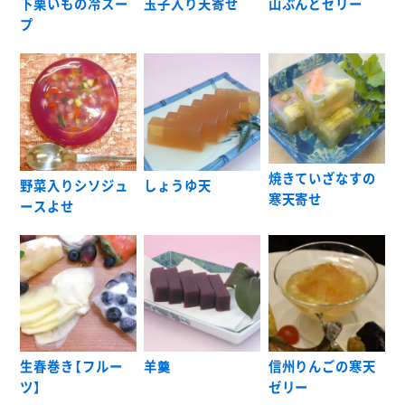
下栗いもの冷スー
玉子入り天寄せ
山ぶんどゼリー
プ
焼きていざなすの
野菜入りシソジュ
しょうゆ天
寒天寄せ
ースよせ
生春巻き【フルー
羊羹
信州りんごの寒天
ツ】
ゼリー