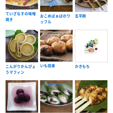
ていざなすの味噌
おこめばぁばのワ
五平餅
焼き
ッフル
いも田楽
こんがりかんぴょ
かきもち
うマフィン