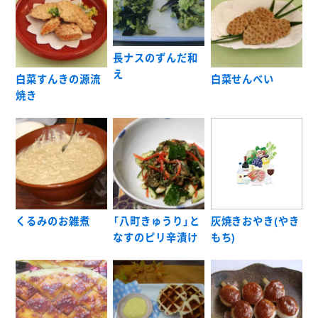
長ナスのずんだ和
え
白菜すんきの源流
白菜せんべい
焼き
くるみのお雑煮
「八町きゅうり」と
灰焼きおやき(やき
なすのピリ辛漬け
もち)