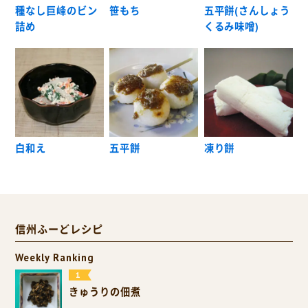
種なし巨峰のビン
笹もち
五平餅(さんしょう
詰め
くるみ味噌)
白和え
五平餅
凍り餅
信州ふーどレシピ
Weekly Ranking
きゅうりの佃煮