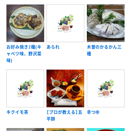
お好み焼き2種(キ
あられ
木曽のかるかん三
ャベツ味、野沢菜
種
味)
キクイモ茶
【プロが教える】五
辛つゆ
平餅