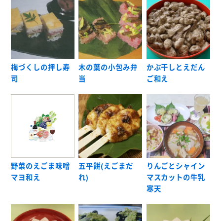
梅づくしの押し寿
木の葉の小包み弁
かぶ干しとえだん
司
当
ご和え
野菜のえごま味噌
五平餅(えごまだ
りんごとシャイン
マヨ和え
れ)
マスカットの牛乳
寒天