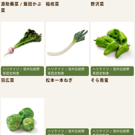
源助蕪菜 / 飯田かぶ
稲核菜
野沢菜
菜
ヘリテイジ / 信州伝統野
ヘリテイジ / 信州伝統野
ヘリテイジ / 信州伝統野
菜認定制度
菜認定制度
菜認定制度
羽広菜
松本一本ねぎ
そら南蛮