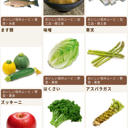
おいしい信州ふーど / 畜
おいしい信州ふーど / 加
おいしい信州ふーど / 加
産・水産
工品・郷土食
工品・郷土食
ます類
味噌
寒天
おいしい信州ふーど / 野
おいしい信州ふーど / 野
菜・果実
菜・果実
はくさい
アスパラガス
おいしい信州ふーど / 野
菜・果実
ズッキーニ