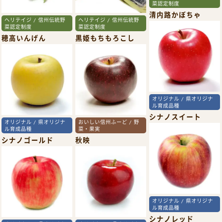
菜認定制度
清内路かぼちゃ
ヘリテイジ / 信州伝統野
ヘリテイジ / 信州伝統野
菜認定制度
菜認定制度
穂高いんげん
黒姫もちもろこし
オリジナル / 県オリジナ
ル育成品種
シナノスイート
オリジナル / 県オリジナ
おいしい信州ふーど / 野
ル育成品種
菜・果実
シナノゴールド
秋映
オリジナル / 県オリジナ
ル育成品種
シナノレッド