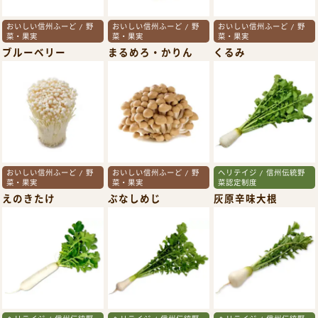
おいしい信州ふーど / 野
おいしい信州ふーど / 野
おいしい信州ふーど / 野
菜・果実
菜・果実
菜・果実
ブルーベリー
まるめろ・かりん
くるみ
おいしい信州ふーど / 野
おいしい信州ふーど / 野
ヘリテイジ / 信州伝統野
菜・果実
菜・果実
菜認定制度
えのきたけ
ぶなしめじ
灰原辛味大根