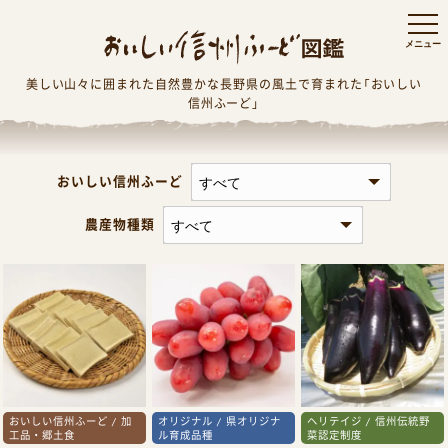
美しい山々に囲まれた自然豊かな長野県の風土で育まれた「おいしい
信州ふーど」
おいしい信州ふーど
農産物種類
おいしい信州ふーど / 加
オリジナル / 県オリジナ
ヘリテイジ / 信州伝統野
工品・郷土食
ル育成品種
菜認定制度