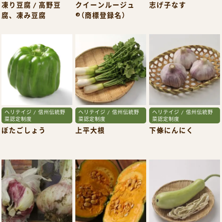
凍り豆腐 / 高野豆
クイーンルージュ
志げ子なす
腐、凍み豆腐
®（商標登録名）
ヘリテイジ / 信州伝統野
ヘリテイジ / 信州伝統野
ヘリテイジ / 信州伝統野
菜認定制度
菜認定制度
菜認定制度
ぼたごしょう
上平大根
下條にんにく