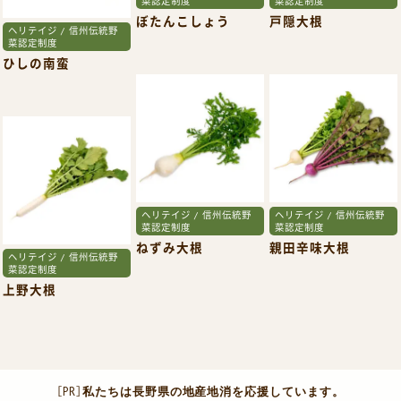
ヘリテイジ / 信州伝統野
ヘリテイジ / 信州伝統野
ヘリテイジ / 信州伝統野
菜認定制度
菜認定制度
菜認定制度
ひしの南蛮
ぼたんこしょう
戸隠大根
ヘリテイジ / 信州伝統野
ヘリテイジ / 信州伝統野
菜認定制度
菜認定制度
ねずみ大根
親田辛味大根
ヘリテイジ / 信州伝統野
菜認定制度
上野大根
［PR］
私たちは長野県の地産地消を応援しています。