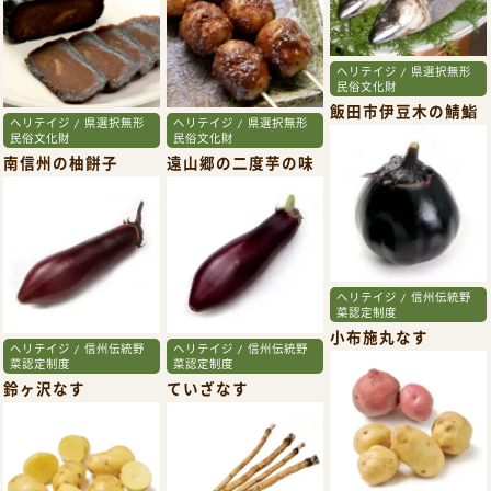
ヘリテイジ / 県選択無形
民俗文化財
飯田市伊豆木の鯖鮨
ヘリテイジ / 県選択無形
ヘリテイジ / 県選択無形
民俗文化財
民俗文化財
南信州の柚餅子
遠山郷の二度芋の味
噌田楽
ヘリテイジ / 信州伝統野
菜認定制度
小布施丸なす
ヘリテイジ / 信州伝統野
ヘリテイジ / 信州伝統野
菜認定制度
菜認定制度
鈴ヶ沢なす
ていざなす