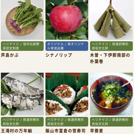
ヘリテイジ / 信州伝統野
オリジナル / 県オリジナ
ヘリテイジ / 県選択無形
菜認定制度
ル育成品種
民俗文化財
芦島かぶ
シナノリップ
木曽・下伊那南部の
朴葉巻
ヘリテイジ / 県選択無形
ヘリテイジ / 県選択無形
ヘリテイジ / 県選択無形
民俗文化財
民俗文化財
民俗文化財
王滝村の万年鮨
飯山市富倉の笹寿司
早蕎麦