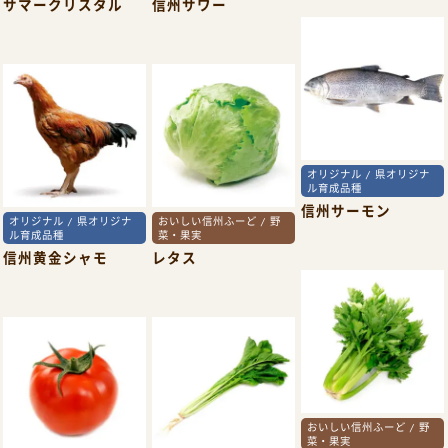
サマークリスタル
信州サワー
オリジナル / 県オリジナ
ル育成品種
信州サーモン
オリジナル / 県オリジナ
おいしい信州ふーど / 野
ル育成品種
菜・果実
信州黄金シャモ
レタス
おいしい信州ふーど / 野
菜・果実