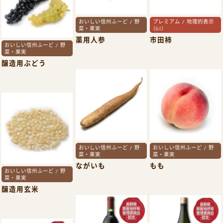
おいしい信州ふーど / 野
プレミアム / 地理的表示
菜・果実
（GI）
薬用人参
市田柿
おいしい信州ふーど / 野
菜・果実
醸造用ぶどう
おいしい信州ふーど / 野
おいしい信州ふーど / 野
菜・果実
菜・果実
ながいも
もも
おいしい信州ふーど / 野
菜・果実
醸造用玄米