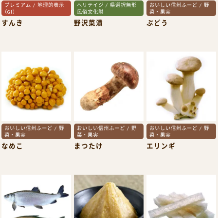
プレミアム / 地理的表示
ヘリテイジ / 県選択無形
おいしい信州ふーど / 野
（GI）
民俗文化財
菜・果実
すんき
野沢菜漬
ぶどう
おいしい信州ふーど / 野
おいしい信州ふーど / 野
おいしい信州ふーど / 野
菜・果実
菜・果実
菜・果実
なめこ
まつたけ
エリンギ